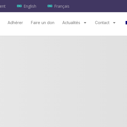
ent
English
Français
Adhérer
Faire un don
Actualités
Contact