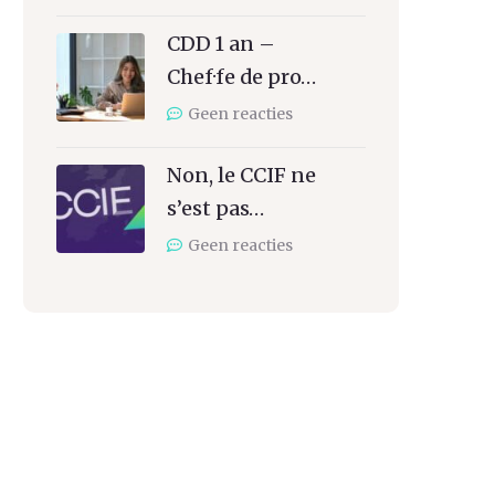
CDD 1 an –
Chef·fe de pro…
Geen reacties
Non, le CCIF ne
s’est pas…
Geen reacties