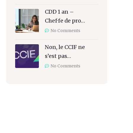
CDD 1 an –
Chef·fe de pro…
No Comments
Non, le CCIF ne
s’est pas…
No Comments