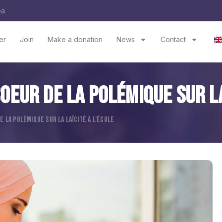
ea
er
Join
Make a donation
News
Contact
oeur De La Polémique Sur La
E LA POLÉMIQUE SUR LA LAÏCITÉ À L’ÉCOLE