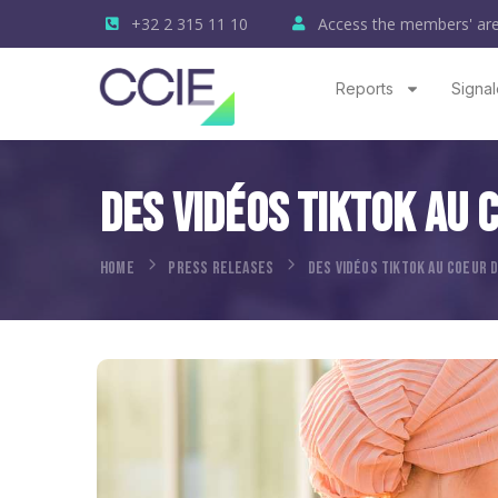
+32 2 315 11 10
Access the members' ar
Reports
Signal
Des Vidéos Tiktok Au C
HOME
PRESS RELEASES
DES VIDÉOS TIKTOK AU COEUR D