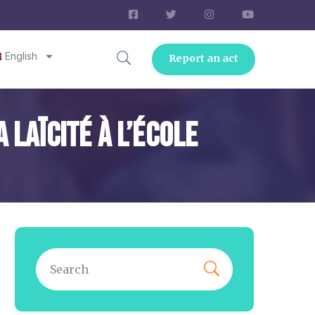
English
Report an act
 Laïcité À L’école