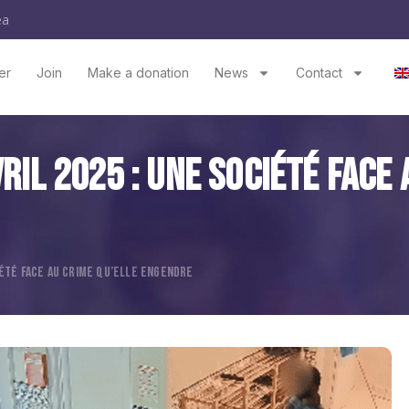
ea
er
Join
Make a donation
News
Contact
ril 2025 : Une Société Face 
CIÉTÉ FACE AU CRIME QU’ELLE ENGENDRE