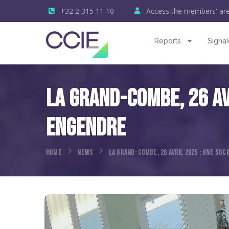
+32 2 315 11 10
Access the members' ar
Reports
Signal
La Grand-Combe, 26 Av
Engendre
HOME
NEWS
LA GRAND-COMBE, 26 AVRIL 2025 : UNE SO