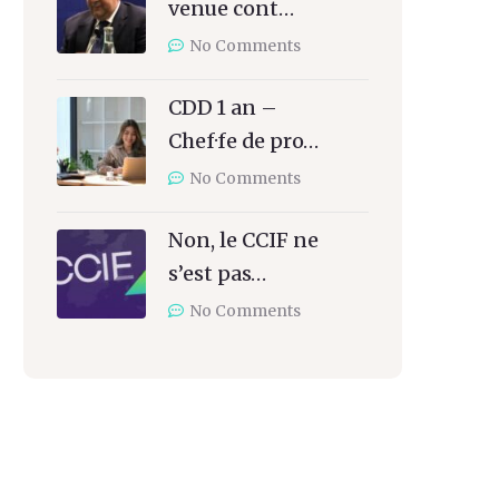
venue cont…
No Comments
CDD 1 an –
Chef·fe de pro…
No Comments
Non, le CCIF ne
s’est pas…
No Comments