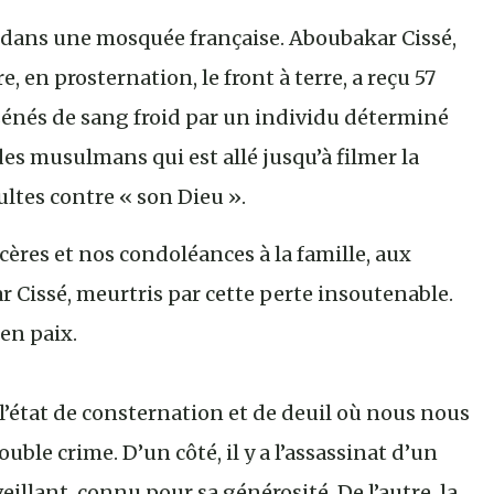
u dans une mosquée française. Aboubakar Cissé,
 en prosternation, le front à terre, a reçu 57
sénés de sang froid par un individu déterminé
des musulmans qui est allé jusqu’à filmer la
ultes contre « son Dieu ».
ères et nos condoléances à la famille, aux
 Cissé, meurtris par cette perte insoutenable.
en paix.
 l’état de consternation et de deuil où nous nous
ouble crime. D’un côté, il y a l’assassinat d’un
lant, connu pour sa générosité. De l’autre, la