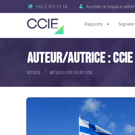
+32 2 315 11 10
Accéder à l'espace adhér
Rapports
Signaler
Auteur/autrice :
CCIE
ACCUEIL
ARTICLES POSTED BY CCIE