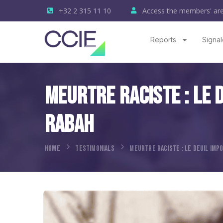
+32 2 315 11 10
Access the members' ar
Reports
Signal
Meurtre Raciste : Le 
Rabah
HOME
TESTIMONIALS
MEURTRE RACISTE : LE DEUIL IMP