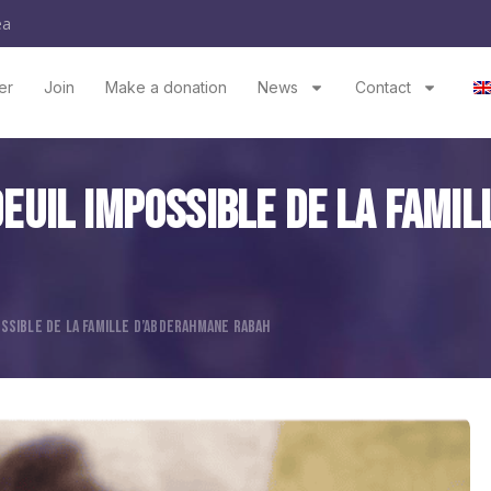
ea
er
Join
Make a donation
News
Contact
Deuil Impossible De La Fami
OSSIBLE DE LA FAMILLE D’ABDERAHMANE RABAH