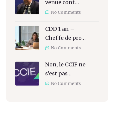
venue cont…
No Comments
CDD 1 an –
Chef·fe de pro…
No Comments
Non, le CCIF ne
s’est pas…
No Comments