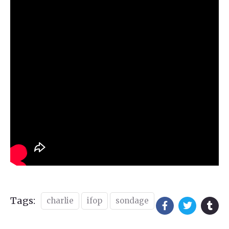
Tags:
charlie
ifop
sondage