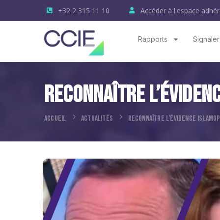
+32 2 315 11 10
Accéder à l'espace adhér
Rapports
Signaler
Reconnaître L’éviden
ACCUEIL
ACTUALITÉS
RECONNAÎTRE L’ÉVIDENCE ISLAMO