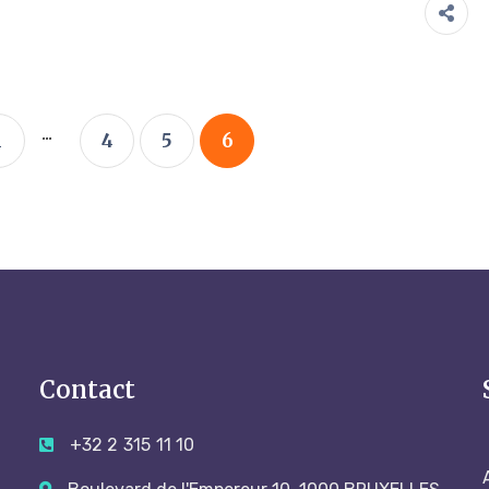
...
1
4
5
6
Contact
+32 2 315 11 10