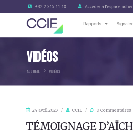
+32 2 315 11 10
Accéder à l'espace adhér
Rapports
Signaler
Vidéos
ACCUEIL
VIDÉOS
24 avril 2023
/
CCIE
/
0 Commentaires
TÉMOIGNAGE D’AÏCH