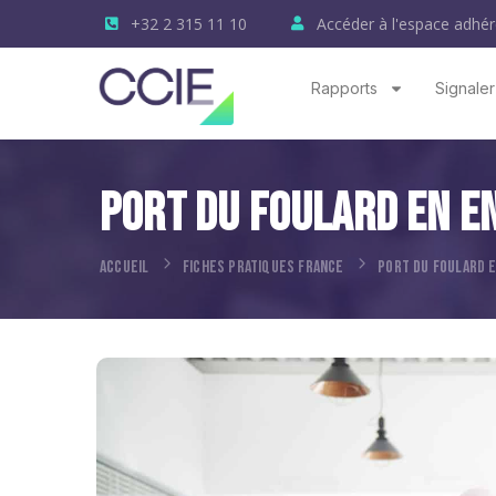
+32 2 315 11 10
Accéder à l'espace adhér
Rapports
Signaler
Port Du Foulard En E
ACCUEIL
FICHES PRATIQUES FRANCE
PORT DU FOULARD 