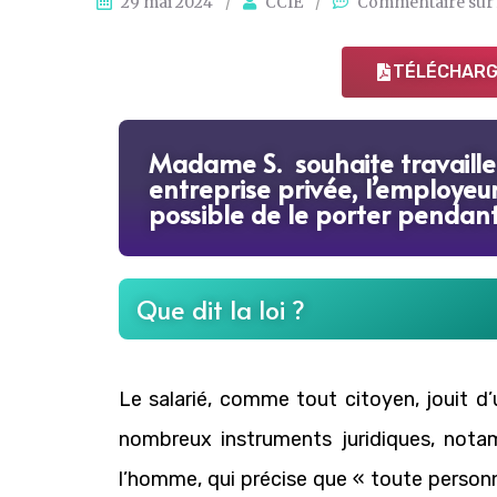
29 mai 2024
/
CCIE
/
Commentaire sur l
TÉLÉCHARGE
Madame S. souhaite travailler
entreprise privée, l’employeur 
possible de le porter pendant 
Que dit la loi ?
Le salarié, comme tout citoyen, jouit d’u
nombreux instruments juridiques, not
l’homme, qui précise que « toute personn