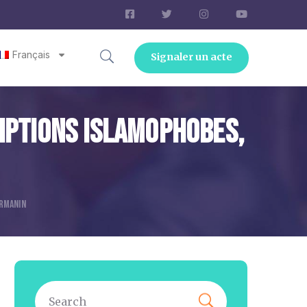
Français
Signaler un acte
riptions Islamophobes,
ARMANIN