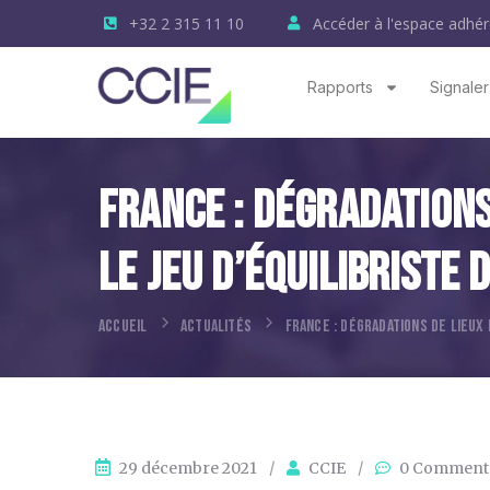
+32 2 315 11 10
Accéder à l'espace adhér
Rapports
Signaler
France : Dégradations
Le Jeu D’équilibriste
ACCUEIL
ACTUALITÉS
FRANCE : DÉGRADATIONS DE LIEUX
29 décembre 2021
/
CCIE
/
0 Commenta