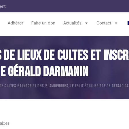
ent
Adhérer
Faire un don
Actualités
Contact
 De Lieux De Cultes Et Insc
 De Gérald Darmanin
 DE CULTES ET INSCRIPTIONS ISLAMOPHOBES, LE JEU D’ÉQUILIBRISTE DE GÉRALD D
ires