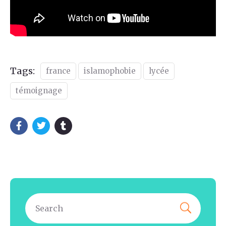
Tags:
france
islamophobie
lycée
témoignage