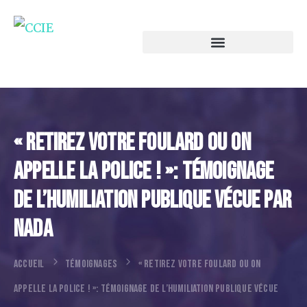
« Retirez Votre Foulard Ou On
Appelle La Police ! »: Témoignage
De L’humiliation Publique Vécue Par
Nada
ACCUEIL
TÉMOIGNAGES
« RETIREZ VOTRE FOULARD OU ON
APPELLE LA POLICE ! »: TÉMOIGNAGE DE L’HUMILIATION PUBLIQUE VÉCUE